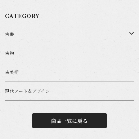
CATEGORY
古書
和書
古物
洋書
古美術
漢書
現代アート&デザイン
商品一覧に戻る