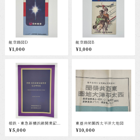
航空路図D
航空路図B
¥1,000
¥1,000
相鉄・東急新横浜線開業記念
東亜共栄圏西太平洋大地図
時刻表
¥5,000
¥10,000